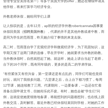
管理专业全美排名第一）等多个美国大学的offer，她还在继续申请其
他学校，将来打算学习经济专业。
外教老师休假，她给同学们上课
让人惊叹的是，去年12月，ap班的经济学外教robertcannata因事要
休假回美国（
招聘美国外教
），代课的并不是其他外教或者中教，而
是同为学生的范雨莲，昨天她介绍了事情的来龙去脉。
高二时，范雨莲自学了宏观经济学和微观经济学，为了巩固知识，这
学期又报了这两门课的选修，早在开学时，她就要求当外教的助教。
当外教休假时，自然就想起了她。就这样，她走上讲台当起了老师，
台下的16个同学，既有同年级的，更多的是高二的学弟学妹。
“有些紧张又有些兴奋，第一堂课还是有点乱的，同学们可能也觉得
好玩，就问了我很多问题。”几堂课之后，台上台下都习惯了，每周
12节课，她连续教了三周。代课期间，一边要备课，一边还在忙着
准备出国申请文书，但她却乐此不疲。有时，她也会被“学生们”问
倒，这就促使她更细致地备课，将能想到的问题都想到，也在线上跟
外教交流，及时解答。最近外教已经休假结束回到学校，对她的工作