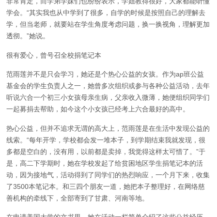
非常肯定，而学弟学妹们也纷纷表示，学姐教得很好，大家都能听懂
学会。“其实我也从中学到了很多，自学的时候是按照自己的理解去
学，但当老师，就要站在学生角度考虑问题，换一换视角，理解更加
透彻。”她说。
很有爱心，曾号召全校捐笔记本
范雨莲并不是只会学习，她还是个热心公益的女孩。作为ap班公益
基金会的学生负责人之一，她曾多次组织或参与各种公益活动，去年
听说六合一个初三小女孩母亲生病，父亲收入微薄，她便组织同学们
一起募捐去帮助，如今这个小女孩已经考上六合最好的高中。
热心公益，但并不追求无谓的高大上，范雨莲是在生活中发现公益的
线索。“每年开学，学校都会发一堆本子，到学期结束我就发现，很
多都是空白的，没有用，以前都是卖掉，我觉得这样太可惜了。”于
是，高二下学期时，她在学校发起了给贫困地区学生捐笔记本的活
动，因为接地气，活动得到了同学们的热烈响应，一个月下来，收集
了3500本笔记本。和三四个朋友一道，她把本子整理好，在网络慈
善机构的牵线下，全部寄到了甘肃、河南等地。
在申请美国大学的文书里，她在活动一栏简单介绍了这些公益经历，