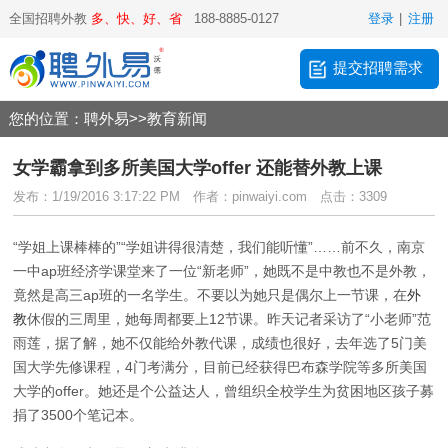
全国招聘外教
多、快、好、省
188-8885-0127
登录
|
注册
提交招聘需求
您的位置：
聘外易
>>
教育新闻
女学霸拿到多所美国大学offer 还能替外教上课
发布：1/19/2016 3:17:22 PM
作者：pinwaiyi.com
点击：3309
“学姐上课棒棒的”“学姐讲得很清楚，我们能听懂”……前不久，南京
一中ap班经济学课堂来了一位“新老师”，她既不是中教也不是外教，
竟然是高三ap班的一名学生。不要以为她只是偶尔上一节课，在
外
教
休假的三周里，她每周都要上12节课。昨天记者采访了“小老师”范
雨莲，据了解，她不仅能给外教代课，成绩也很好，去年选了5门美
国大学先修课程，4门考满分，目前已经获得巴布森学院等多所美国
大学的offer。她还是个公益达人，曾组织全校学生为贫困地区孩子募
捐了3500个笔记本。