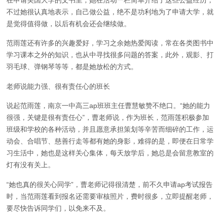
不过她很认真地表示，自己做公益，绝不是功利地为了申请大学，就
是觉得值得做，以后有机会还会继续做。
范雨莲还有许多的兴趣爱好，学习之余她热爱阅读，常在各类图书中
学习课本之外的知识，也从中寻找很多问题的答案，此外，观影、打
羽毛球、弹钢琴等等，都是她放松的方式。
老师说能力强、很有责任心的班长
说起范雨莲，南京一中高三ap班班主任曹慧敏赞不绝口。“她的能力
很强，关键是很有责任心”，曹老师说，作为班长，范雨莲积极参加
班级和学校的各种活动，并且愿意承担策划等辛苦而细碎的工作，运
动会、合唱节、慈善行走等都有她的身影，难得的是，即便在日常学
习生活中，她也是这样关心集体，每天放学后，她总是会留意教室的
灯有没有关上。
“她也真的很关心同学”，曹老师记得很清楚，前不久申请ap考试报告
时，当范雨莲看到报名还需要审核照片，费时很多，立即提醒老师，
要尽快告诉同学们，以免来不及。