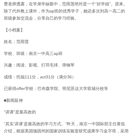
曹老师透露，在学弟学妹眼中，范雨莲绝对是一个“好学姐”。原来。
除了代外教上课外，作为ap班的优秀学子，她还多次到高一高二的
班级参加交流会，分享自己的学习经验。
【小档案】
姓名：范雨莲
学校、班级：南京一中高三ap班
兴趣：阅读、影视、打羽毛球、弹钢琴
成绩：托福111分，act31分（满分36）
已获得offer学校：巴布森学院、明尼苏达大学双城分校等
■新闻延伸
“讲课”是最高效的
“其实‘讲课’是最高效的学习方式。”昨天，南京一中国际部主任黄侃
介绍，根据美国缅因州的国家训练实验室研究成果学习金字塔，采用