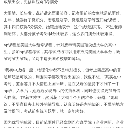
成绩出众，先修课程4门考满分
大眼睛、长头发，说起话来面带笑容，记者眼前的女生就是范雨莲。
去年，她选修了微积分、宏观经济学、微观经济学等五门ap课程，
其中四门获得5分满分。她谦虚地表示，这个成绩还可以，不过老师
则透露，大部分孩子考3到4分比较多，这么多门满分比较难得。
ap课程是美国大学预修课程，针对想申请美国顶尖级大学的高中
生，参加ap课程考试，其考试成绩可以用来抵消美国大学学分，既
省时省力省钱，又对申请美国名校增加筹码。
“我初中成绩一般，物理化学都不是特别擅长，但考上四星高中的普
通班还是可以的，周围同学都没有要出国的，我也不想。”其实在中
考时，范雨莲并不太情愿上国际班，是在父母的坚持下才到了一中
ap班。入学后，她渐渐发现自己的优势学科，同时也变得更加自信
和自觉。“跟着学校学，然后花了大概半个月的准备，做题。”她建
议，不要盲目去上校外的辅导班，认真听好课内的知识，不懂的地方
及时提问，考试前多练习题型，就一定能考好。
因为优异的成绩，目前范雨莲已经拿到巴布森学院（企业创新、企业