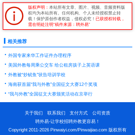
版权声明：
本站所有文章、图片、视频、音频资料版
权均为本站所有。任何机构、个人未经授权禁止转
载！保护原创作者权益，侵权必究！
已获授权转载，
需在明处注明“稿件来源：聘外易”
相关推荐
外国专家来华工作证件办理程序
美国外教每周乘公交车 给公租房孩子上英语课
外教被“炒鱿鱼”状告培训学校
海南获首届“我与外教”全国征文大赛12个奖项
“我与外教”全国征文大赛颁奖活动在京举行
关于我们
联系我们
支付方式
公司资质
聘外易-让学校招聘外教更容易！
Copyright 2011-2026 Pinwaiyi.com/Pinwaijiao.com 版权所有