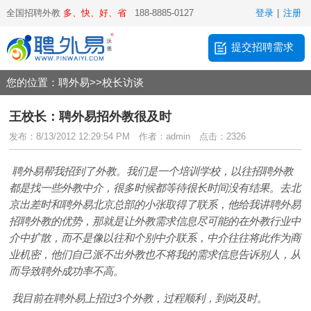
全国招聘外教
多、快、好、省
188-8885-0127
登录
|
注册
提交招聘需求
您的位置：
聘外易
>>
校长访谈
王校长：聘外易招外教很及时
发布：8/13/2012 12:29:54 PM
作者：admin
点击：2326
聘外易帮我招到了外教。我们是一个培训学校，以往招聘外教
都是找一些外教中介，很多时候都等待很长时间没有结果。去北
京出差时和聘外易北京总部的小张取得了联系，他给我讲聘外易
招聘外教的优势，那就是让外教需求信息尽可能的在外教行业中
介中扩散，而不是像以往和个别中介联系，中介往往将此作为商
业机密，他们自己派不出外教也不将我的需求信息告诉别人，从
而导致聘外成功率不高。
我目前在聘外易上招过3个外教，过程顺利，到岗及时。