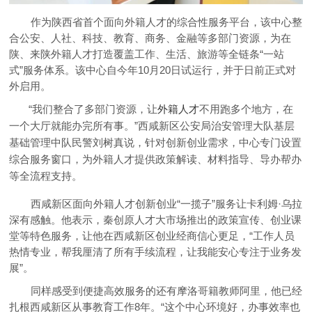
作为陕西省首个面向外籍人才的综合性服务平台，该中心整
合公安、人社、科技、教育、商务、金融等多部门资源，为在
陕、来陕外籍人才打造覆盖工作、生活、旅游等全链条“一站
式”服务体系。该中心自今年10月20日试运行，并于日前正式对
外启用。
“我们整合了多部门资源，让
外籍人才
不用跑多个地方，在
一个大厅就能办完所有事。”西咸新区公安局治安管理大队基层
基础管理中队民警刘树真说，针对创新创业需求，中心专门设置
综合服务窗口，为外籍人才提供政策解读、材料指导、导办帮办
等全流程支持。
西咸新区面向外籍人才创新创业“一揽子”服务让卡利姆·乌拉
深有感触。他表示，秦创原人才大市场推出的政策宣传、创业课
堂等特色服务，让他在西咸新区创业经商信心更足，“工作人员
热情专业，帮我厘清了所有手续流程，让我能安心专注于业务发
展”。
同样感受到便捷高效服务的还有摩洛哥籍教师阿里，他已经
扎根西咸新区从事教育工作8年。“这个中心环境好，办事效率也