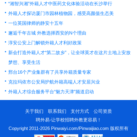
“湘智兴湘”外籍人才中医药文化体验活动在长沙举行
外籍人才探访厦门市园林植物园，感受高颜值生态美
一位英国律师的静安十五年
邂逅千年古城 外教选择西安的N个理由
淳安公安上门解锁外籍人才利好政策
新会打造外籍人才“第二故乡”，让全球英才在这片土地上安放
梦想、享受生活
邢台16个产业集群有了共享外籍质量专家
克拉玛依市公安局护航外籍高端人才安居兴业
外籍人才综合服务平台“魅力天津”频道启动
关于我们
联系我们
支付方式
公司资质
聘外易-让学校招聘外教更容易！
Copyright 2011-2026 Pinwaiyi.com/Pinwaijiao.com 版权所有