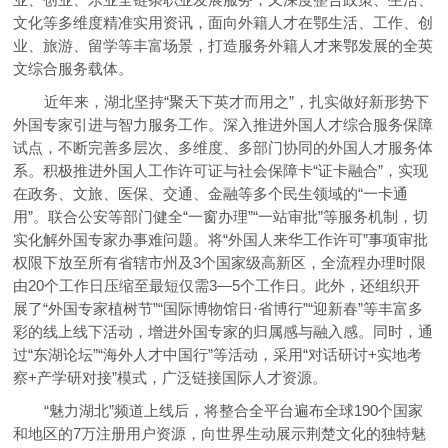
文化等多维度精准实用资讯，面向外籍人才在鄂生活、工作、创
业、旅游、留学等丰富场景，打造服务外籍人才来鄂发展的全英
文综合服务载体。
近年来，湖北坚持“聚天下英才而用之”，扎实做好新形势下
外国专家引进与智力服务工作。深入推进外国人才综合服务保障
试点，不断完善多层次、多维度、多部门协同的外国人才服务体
系。积极推进外国人工作许可证与社会保障卡“证卡融合”，实现
在政务、文旅、医保、交通、金融等多个民生领域的“一卡通
用”。联合公安等部门健全“一窗办理”“一站审批”等服务机制，切
实化解外国专家办事难问题。将“外国人来华工作许可”事项审批
权限下放至所有省辖市州及3个国家级高新区，全流程办理时限
由20个工作日压缩至最短仅需3—5个工作日。此外，还组织开
展了“外国专家植树节”“国际博物馆日·省博行”“迎新春”等丰富多
彩的线上线下活动，增进外国专家的归属感与融入感。同时，通
过“东湖论坛”“海外人才中国行”等活动，采用“对话研讨+实地考
察+产学研对接”模式，广泛链接国际人才资源。
“魅力湖北”频道上线后，将整合全平台遍布全球190个国家
和地区的7万注册用户资源，向世界生动展示荆楚文化的独特魅