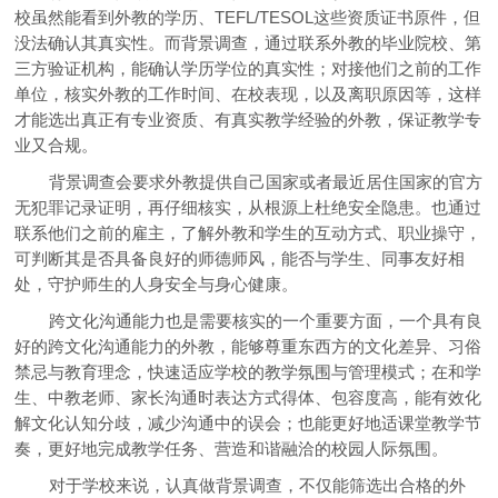
校虽然能看到外教的学历、TEFL/TESOL这些资质证书原件，但
没法确认其真实性。而背景调查，通过联系外教的毕业院校、第
三方验证机构，能确认学历学位的真实性；对接他们之前的工作
单位，核实外教的工作时间、在校表现，以及离职原因等，这样
才能选出真正有专业资质、有真实教学经验的外教，保证教学专
业又合规。
背景调查会要求外教提供自己国家或者最近居住国家的官方
无犯罪记录证明，再仔细核实，从根源上杜绝安全隐患。也通过
联系他们之前的雇主，了解外教和学生的互动方式、职业操守，
可判断其是否具备良好的师德师风，能否与学生、同事友好相
处，守护师生的人身安全与身心健康。
跨文化沟通能力也是需要核实的一个重要方面，一个具有良
好的跨文化沟通能力的外教，能够尊重东西方的文化差异、习俗
禁忌与教育理念，快速适应学校的教学氛围与管理模式；在和学
生、中教老师、家长沟通时表达方式得体、包容度高，能有效化
解文化认知分歧，减少沟通中的误会；也能更好地适课堂教学节
奏，更好地完成教学任务、营造和谐融洽的校园人际氛围。
对于学校来说，认真做背景调查，不仅能筛选出合格的外