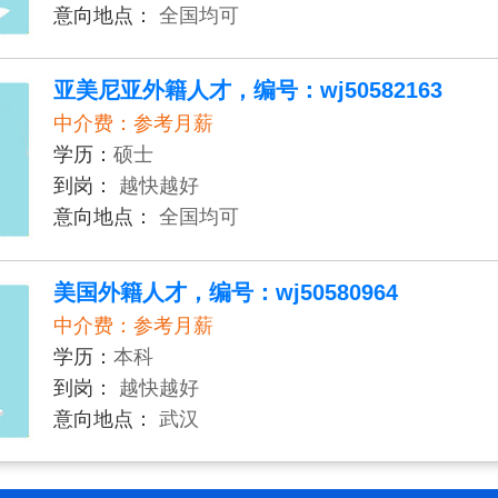
意向地点：
全国均可
亚美尼亚外籍人才，编号：wj50582163
中介费：参考月薪
学历：
硕士
到岗：
越快越好
意向地点：
全国均可
美国外籍人才，编号：wj50580964
中介费：参考月薪
学历：
本科
到岗：
越快越好
意向地点：
武汉