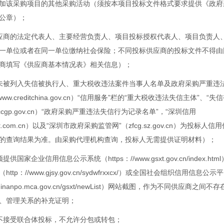
加该采购项目的其他采购活动（须按本项目投标文件格式要求提供《政府
公章）；
应商的法定代表人、主要经营负责人、项目投标授权代表人、项目负责人
一单位或者在同一单位缴纳社会保险；不同投标供应商的投标文件不得由
商填写《供应商基本情况表》相关信息）；
未被列入失信被执行人、重大税收违法案件当事人名单及政府采购严重违
w.creditchina.gov.cn）“信用服务”栏的“重大税收违法失信主体”、“
ccgp.gov.cn）“政府采购严重违法失信行为记录名单”，“深圳信用
edit.com.cn）以及“深圳市政府采购监管网”（zfcg.sz.gov.cn）为投标
的查询结果为准。由采购代理机构查询，投标人无需提供证明材料）；
供国家企业信用信息公示系统（https：//www.gsxt.gov.cn/index.h
tp：//www.gjsy.gov.cn/sydwfrxxcx/）或全国社会组织信用信息公示
s.chinanpo.mca.gov.cn/gsxt/newList）网站截图，作为不同供应商
、管理关系的补充证明；
不接受联合体投标，不允许分包或转包；