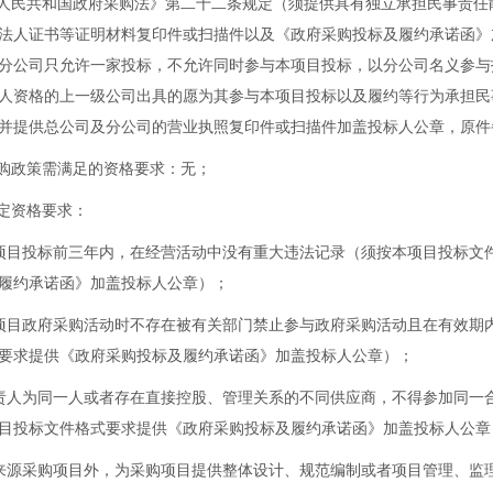
华人民共和国政府采购法》第二十二条规定（须提供具有独立承担民事责任
法人证书等证明材料复印件或扫描件以及《政府采购投标及履约承诺函》
分公司只允许一家投标，不允许同时参与本项目投标，以分公司名义参与
人资格的上一级公司出具的愿为其参与本项目投标以及履约等行为承担民
并提供总公司及分公司的营业执照复印件或扫描件加盖投标人公章，原件
采购政策需满足的资格要求：无；
特定资格要求：
项目投标前三年内，在经营活动中没有重大违法记录（须按本项目投标文
履约承诺函》加盖投标人公章）；
项目政府采购活动时不存在被有关部门禁止参与政府采购活动且在有效期
要求提供《政府采购投标及履约承诺函》加盖投标人公章）；
责人为同一人或者存在直接控股、管理关系的不同供应商，不得参加同一
目投标文件格式要求提供《政府采购投标及履约承诺函》加盖投标人公章
来源采购项目外，为采购项目提供整体设计、规范编制或者项目管理、监