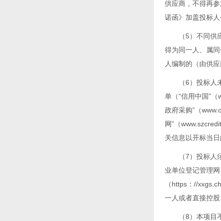
供应商，不得再参
诺函》加盖投标人
（5）不同供
得为同一人、属同
人编制的（由供应
（6）投标人
单（“信用中国”（ww
政府采购”（www.
网”（www.szcr
关信息以开标当日
（7）投标人须提
业单位登记管理网（ht
（https：//xxg
一人或者直接控股
（8）本项目