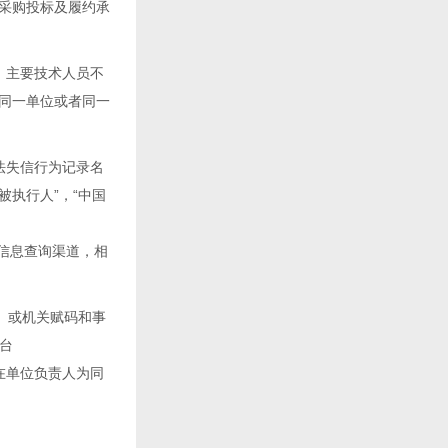
采购投标及履约承
、主要技术人员不
同一单位或者同一
法失信行为记录名
失信被执行人”，“中国
人信用信息查询渠道，相
tml）或机关赋码和事
平台
之间不存在单位负责人为同