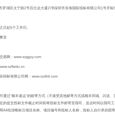
圳市罗湖区太宁路2号百仕达大厦27B深圳市东海国际招标有限公司1号开标
之日起5个工作日。
事宜
网：www.szggzy.com
.szftedu.cn
标有限公司网：www.szdhit.com
可通过“顺丰速运”的邮寄方式（不接受其他邮寄方式或顺丰同城、闪送、
定的提交投标文件截止时间前将投标文件邮寄至我司，送达时间以我司工
用A4纸清晰标注项目名称、项目编号和投标人名称，投标人自行承担因