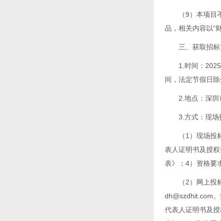
（9）本项目
品，相关内容以“财
三、获取招标
1.时间：202
间，法定节假日除
2.地点：深
3.方式：现
（1）现场投
表人证明书及授权
表》；4）资格要
（2）网上投
dh@szdhit
代表人证明书及授