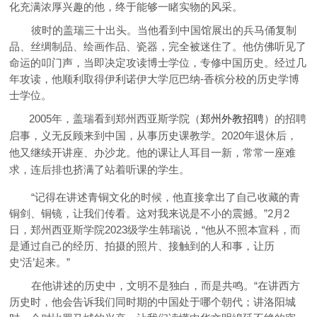
化充满浓厚兴趣的他，终于能够一睹实物的风采。
彼时的盖瑞三十出头。当他看到中国馆展出的兵马俑复制
品、丝绸制品、绘画作品、瓷器，完全被迷住了。他仿佛听见了
命运的叩门声，当即决定攻读博士学位，专修中国历史。经过几
年攻读，他顺利取得伊利诺伊大学厄巴纳-香槟分校的历史学博
士学位。
2005年，盖瑞看到郑州西亚斯学院（
郑州外教招聘
）的招聘
启事，义无反顾来到中国，从事历史课教学。2020年退休后，
他又继续开讲座、办沙龙。他的课让人耳目一新，常常一座难
求，连后排也挤满了站着听课的学生。
“记得在讲述青铜文化的时候，他直接拿出了自己收藏的青
铜剑、铜镜，让我们传看。这对我来说是不小的震撼。”2月2
日，郑州西亚斯学院2023级学生韩瑞说，“他从不照本宣科，而
是通过自己的经历、拍摄的照片、接触到的人和事，让历
史‘活’起来。”
在他讲述的历史中，文明不是独白，而是共鸣。“在讲西方
历史时，他会告诉我们同时期的中国处于哪个朝代；讲洛阳城