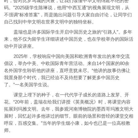
时，会对比罗马城的兴衰，让我们读懂中华文明绵延不绝的密
码。”2025级学生陈琳说，他用“中西互通”的视角展现文明，从
不强调“标准答案”，而是抛出问题引导大家自由讨论，让同学们
自己找到中华文明在世界文明中的独特坐标。
盖瑞也是许多国际学生开启中国历史之旅的“引路人”。多年
来，他不仅为留学生详细讲述中国历史，也在学校举办的国际活
动中开设讲座。
2025年，学校响应中国向美国和欧洲青年发出的来华交流
倡议，举办中美、中欧国际青年营活动。来自14个国家的80余
名外国学生聆听他的讲座，直呼意犹未尽。“他讲的故事仿佛让
我置身那个时代，我已经迫不及待想要了解更多中国历史
了。”一名美国学生说。
课堂上埋下的种子，在一代代学子成长的道路上发芽、开
花。“20年前，盖瑞在给我们讲授《英美概况》时，将课堂内容
拓展到玛雅文明。去年，我参观河南博物院的墨西哥玛雅文明大
展时，回忆起许多他讲过的细节。眼前的场景和曾经的课堂交相
呼应，百感交集。”当年的学生烟小康，如今也已是一位高校教
师。