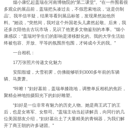
烟小康忆起盖瑞在河南博物院的“第二课堂”。“在一件围着很
多观众的展品前，盖瑞把头凑过去，不假思索地说，‘这是仿制
品’。我半信半疑，结果等看到展品标签，发现果然如他所
料。”她说，“突然间，我对这个外国老头儿肃然起敬。后来，我
还多次陪他去古玩市场，见识了他更多文物鉴别的本事。”烟小
康感叹：“盖瑞对学生们的影响是潜移默化的。我的大学生活始
终被包容、开放、平等的氛围所包围，才铸成今天的我。”
一台相机：
17万张照片传递文化魅力
安阳殷墟，大雪初霁，仿佛能够听到3000多年前的车辚
辚、马萧萧。
“咔嚓！”妇好墓前，盖瑞单膝跪地，调整单反相机的焦距，
聚精会神地拍摄阳光下的妇好雕塑。
“妇好是一位非常有魅力的历史人物。她是商王武丁的王
后，也是女将军、女祭司。”盖瑞主动当起讲解员，向同行的几
位美国朋友介绍，“妇好墓出土了大量精美的青铜器，为我们解
开了商王朝的许多谜团。”