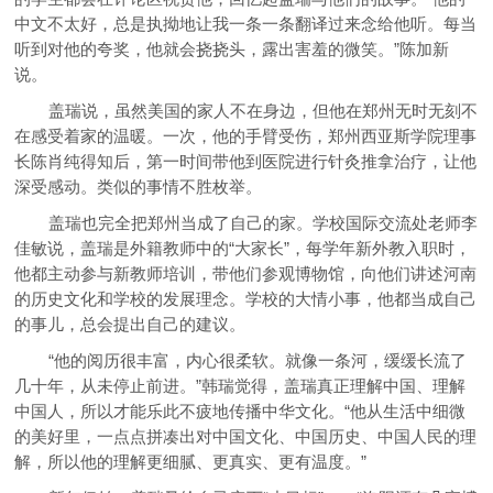
中文不太好，总是执拗地让我一条一条翻译过来念给他听。每当
听到对他的夸奖，他就会挠挠头，露出害羞的微笑。”陈加新
说。
盖瑞说，虽然美国的家人不在身边，但他在郑州无时无刻不
在感受着家的温暖。一次，他的手臂受伤，郑州西亚斯学院理事
长陈肖纯得知后，第一时间带他到医院进行针灸推拿治疗，让他
深受感动。类似的事情不胜枚举。
盖瑞也完全把郑州当成了自己的家。学校国际交流处老师李
佳敏说，盖瑞是外籍教师中的“大家长”，每学年新外教入职时，
他都主动参与新教师培训，带他们参观博物馆，向他们讲述河南
的历史文化和学校的发展理念。学校的大情小事，他都当成自己
的事儿，总会提出自己的建议。
“他的阅历很丰富，内心很柔软。就像一条河，缓缓长流了
几十年，从未停止前进。”韩瑞觉得，盖瑞真正理解中国、理解
中国人，所以才能乐此不疲地传播中华文化。“他从生活中细微
的美好里，一点点拼凑出对中国文化、中国历史、中国人民的理
解，所以他的理解更细腻、更真实、更有温度。”