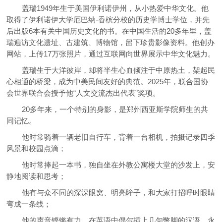
盖瑞1949年生于美国伊利诺伊州，从小热爱中华文化。他
取得了伊利诺伊大学厄巴纳-香槟分校的历史学博士学位，并先
后出版6本有关中国历史文化的书。在中国生活的20多年里，盖
瑞遍访文化遗址、古建筑、博物馆，留下珍贵影像资料。他创办
网站，上传17万张照片，通过互联网向世界展示中华文化魅力。
盖瑞生于大洋彼岸，却将半生心血倾注于中原热土，架起民
心相通的桥梁，成为中美民间友好的典范。2025年，联合国协
会世界联合会授予他“人文交流杰出代表”奖项。
20多年来，一个特别的身影，是郑州西亚斯学院师生的共
同记忆。
他时常骑着一辆老旧自行车，背着一台相机，拍摄记录四季
风景和校园点滴；
他时常捧起一本书，独自坐在外教公寓楼大堂的沙发上，安
静地阅读和思考；
他有与众不同的深深眼窝、明亮眸子，和大家打招呼时眼睛
弯成一条线；
他的声音铿锵有力，在英语中偶尔插上几句蹩脚的汉语，永