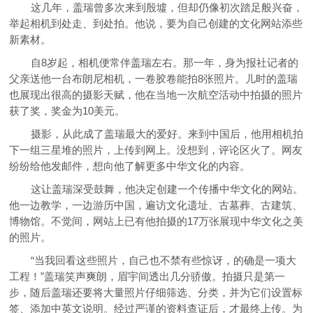
这几年，盖瑞曾多次来到殷墟，但却仍像初次踏足般兴奋，
举起相机到处走、到处拍。他说，要为自己创建的文化网站添些
新素材。
自8岁起，相机便常伴盖瑞左右。那一年，身为报社记者的
父亲送他一台布朗尼相机，一卷胶卷能拍8张照片。儿时的盖瑞
也展现出很高的摄影天赋，他在当地一次航空活动中拍摄的照片
获了奖，奖金为10美元。
摄影，从此成了盖瑞最大的爱好。来到中国后，他用相机拍
下一组三星堆的照片，上传到网上。没想到，评论区火了。网友
纷纷给他发邮件，想向他了解更多中华文化的内容。
这让盖瑞深受鼓舞，他决定创建一个传播中华文化的网站。
他一边教学，一边游历中国，遍访文化遗址、古墓葬、古建筑、
博物馆。不觉间，网站上已有他拍摄的17万张展现中华文化之美
的照片。
“当我回看这些照片，自己也不禁有些惊讶，的确是一项大
工程！”盖瑞笑声爽朗，眉宇间透出几分骄傲。拍摄只是第一
步，随后盖瑞还要将大量照片仔细筛选、分类，并为它们设置标
签、添加中英文说明。经过严谨的资料查证后，才最终上传。为