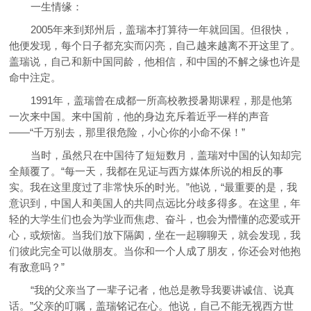
一生情缘：
2005年来到郑州后，盖瑞本打算待一年就回国。但很快，
他便发现，每个日子都充实而闪亮，自己越来越离不开这里了。
盖瑞说，自己和新中国同龄，他相信，和中国的不解之缘也许是
命中注定。
1991年，盖瑞曾在成都一所高校教授暑期课程，那是他第
一次来中国。来中国前，他的身边充斥着近乎一样的声音
——“千万别去，那里很危险，小心你的小命不保！”
当时，虽然只在中国待了短短数月，盖瑞对中国的认知却完
全颠覆了。“每一天，我都在见证与西方媒体所说的相反的事
实。我在这里度过了非常快乐的时光。”他说，“最重要的是，我
意识到，中国人和美国人的共同点远比分歧多得多。在这里，年
轻的大学生们也会为学业而焦虑、奋斗，也会为懵懂的恋爱或开
心，或烦恼。当我们放下隔阂，坐在一起聊聊天，就会发现，我
们彼此完全可以做朋友。当你和一个人成了朋友，你还会对他抱
有敌意吗？”
“我的父亲当了一辈子记者，他总是教导我要讲诚信、说真
话。”父亲的叮嘱，盖瑞铭记在心。他说，自己不能无视西方世