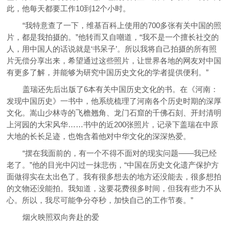
此，他每天都要工作10到12个小时。
“我特意查了一下，维基百科上使用的700多张有关中国的照
片，都是我拍摄的。”他转而又自嘲道，“我不是一个擅长社交的
人，用中国人的话说就是‘书呆子’。所以我将自己拍摄的所有照
片无偿分享出来，希望通过这些照片，让世界各地的网友对中国
有更多了解，并能够为研究中国历史文化的学者提供便利。”
盖瑞还先后出版了6本有关中国历史文化的书。在《河南：
发现中国历史》一书中，他系统梳理了河南各个历史时期的深厚
文化。嵩山少林寺的飞檐翘角、龙门石窟的千佛石刻、开封清明
上河园的大宋风华……书中的近200张照片，记录下盖瑞在中原
大地的长长足迹，也饱含着他对中华文化的深深热爱。
“摆在我面前的，有一个不得不面对的现实问题——我已经
老了。”他的目光中闪过一抹悲伤，“中国在历史文化遗产保护方
面做得实在太出色了。我有很多想去的地方还没能去，很多想拍
的文物还没能拍。我知道，这要花费很多时间，但我有些力不从
心。所以，我尽可能争分夺秒，加快自己的工作节奏。”
烟火映照双向奔赴的爱