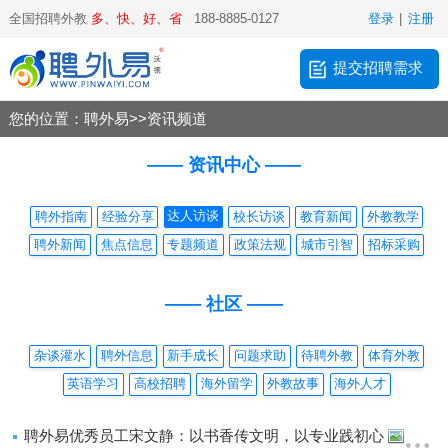
全国招聘外教
多、快、好、省
188-8885-0127
登录
|
注册
提交招聘需求
您的位置：
聘外易
>>
资讯频道
—— 资讯中心 ——
达人访谈
聘外指南
经验分享
校长访谈
教育新闻
外教教学
聘外新闻
焦点信息
专题频道
政策法规
城市引智
招标采购
—— 社区 ——
杂谈灌水
聘外信息
新手成长
问题求助
待聘外教
体育外教
英语学习
高校招聘
海外留学
外教故事
海外人才
聘外易优秀员工宋文静：以书香传文明，以专业践初心