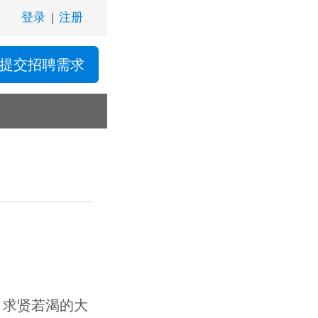
登录
|
注册
提交招聘需求
，求贤若渴的大