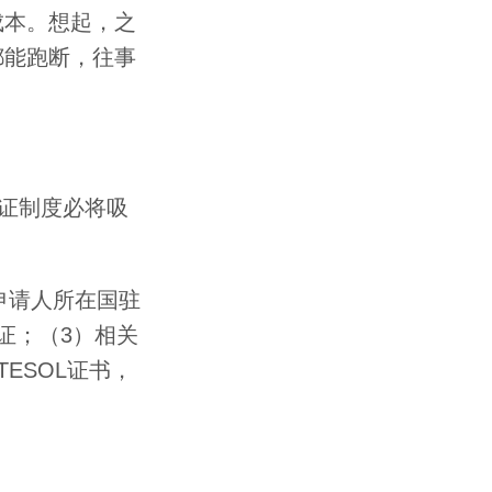
成本。想起，之
都能跑断，往事
。
证制度必将吸
申请人所在国驻
证；（3）相关
ESOL证书，