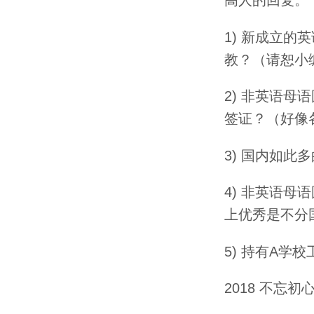
1) 新成立
教？（请恕小
2) 非英语
签证？（好像
3) 国内如
4) 非英语
上优秀是不分
5) 持有A学
2018 不忘